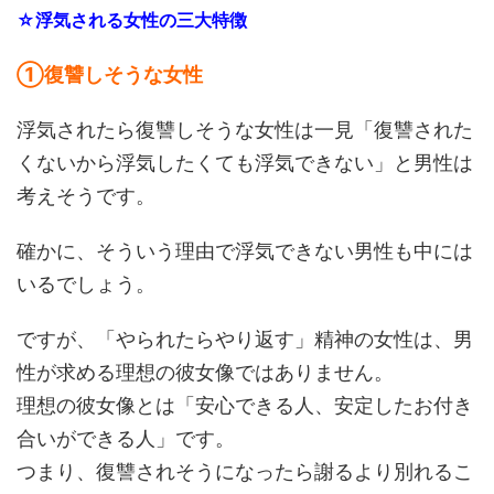
☆浮気される女性の三大特徴
①復讐しそうな女性
浮気されたら復讐しそうな女性は一見「復讐された
くないから浮気したくても浮気できない」と男性は
考えそうです。
確かに、そういう理由で浮気できない男性も中には
いるでしょう。
ですが、「やられたらやり返す」精神の女性は、男
性が求める理想の彼女像ではありません。
理想の彼女像とは「安心できる人、安定したお付き
合いができる人」です。
つまり、復讐されそうになったら謝るより別れるこ