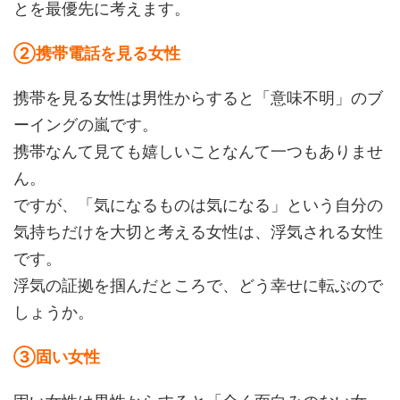
とを最優先に考えます。
②携帯電話を見る女性
携帯を見る女性は男性からすると「意味不明」のブ
ーイングの嵐です。
携帯なんて見ても嬉しいことなんて一つもありませ
ん。
ですが、「気になるものは気になる」という自分の
気持ちだけを大切と考える女性は、浮気される女性
です。
浮気の証拠を掴んだところで、どう幸せに転ぶので
しょうか。
③固い女性