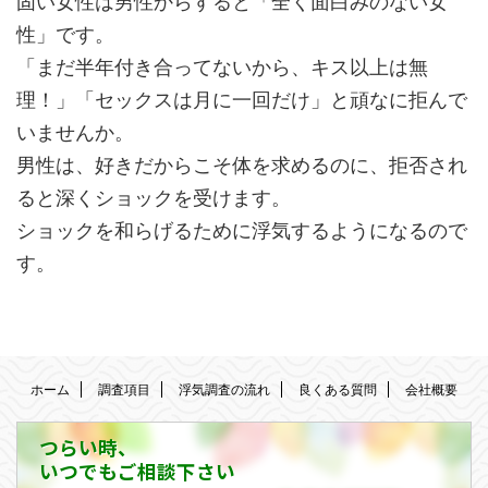
固い女性は男性からすると「全く面白みのない女
性」です。
「まだ半年付き合ってないから、キス以上は無
理！」「セックスは月に一回だけ」と頑なに拒んで
いませんか。
男性は、好きだからこそ体を求めるのに、拒否され
ると深くショックを受けます。
ショックを和らげるために浮気するようになるので
す。
ホーム
調査項目
浮気調査の流れ
良くある質問
会社概要
つらい時、
いつでもご相談下さい