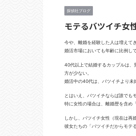
探偵社ブログ
モテるバツイチ女
今や、離婚を経験した人は増えて
婚活市場においても年齢に比例し
40代以上で結婚するカップルは
方が少ない。
婚活中の40代は、バツイチより未
とはいえ、バツイチならば誰でも
特に女性の場合は、離婚歴を含め
しかし、バツイチ女性（現在は再
彼女たちの「バツイチだからモテ