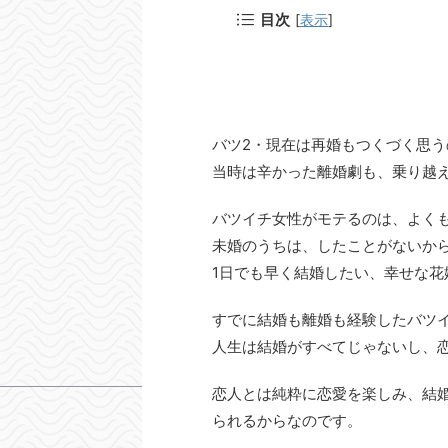
目次
[
表示
]
バツ2・現在は再婚もつくづく思
当時は辛かった離婚劇も、乗り越
バツイチ女性がモテるのは、よく
未婚のうちは、したことがないか
1日でも早く結婚したい、幸せな
すでに結婚も離婚も経験したバツ
人生は結婚がすべてじゃないし、
恋人とは純粋に恋愛を楽しみ、結
られるからなのです。