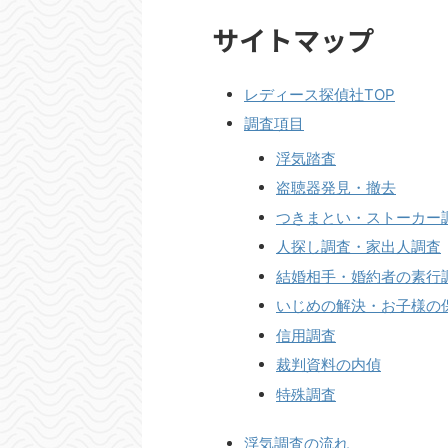
サイトマップ
レディース探偵社TOP
調査項目
浮気踏査
盗聴器発見・撤去
つきまとい・ストーカー
人探し調査・家出人調査
結婚相手・婚約者の素行
いじめの解決・お子様の
信用調査
裁判資料の内偵
特殊調査
浮気調査の流れ