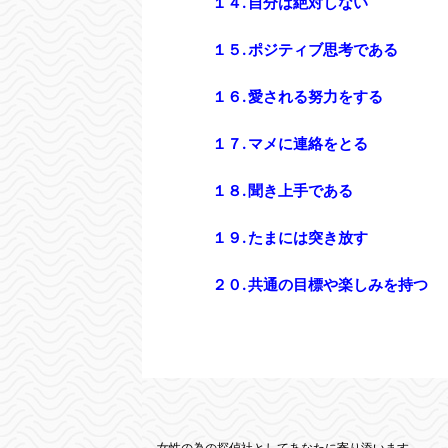
１４. 自分は絶対しない
１５. ポジティブ思考である
１６. 愛される努力をする
１７. マメに連絡をとる
１８. 聞き上手である
１９. たまには突き放す
２０. 共通の目標や楽しみを持つ
女性の為の探偵社としてあなたに寄り添います