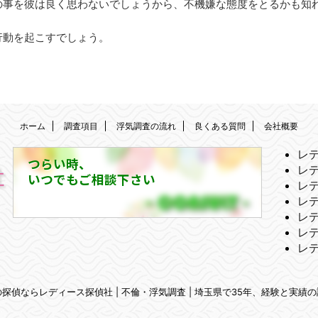
の事を彼は良く思わないでしょうから、不機嫌な態度をとるかも知
行動を起こすでしょう。
ホーム
調査項目
浮気調査の流れ
良くある質問
会社概要
レ
つらい時、
レ
いつでもご相談下さい
レ
レ
レ
レ
レ
市の探偵ならレディース探偵社 | 不倫・浮気調査 | 埼玉県で35年、経験と実