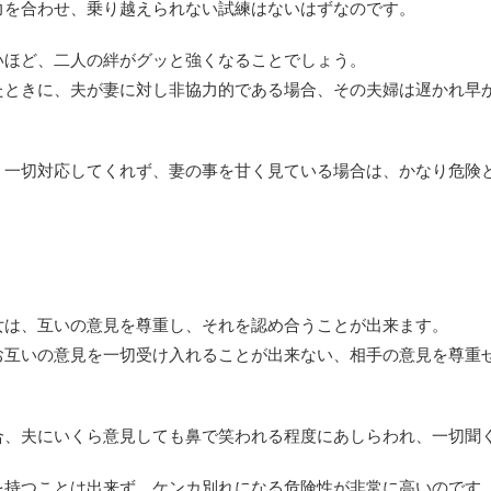
力を合わせ、乗り越えられない試練はないはずなのです。
いほど、二人の絆がグッと強くなることでしょう。
たときに、夫が妻に対し非協力的である場合、その夫婦は遅かれ早
、一切対応してくれず、妻の事を甘く見ている場合は、かなり危険
女は、互いの意見を尊重し、それを認め合うことが出来ます。
お互いの意見を一切受け入れることが出来ない、相手の意見を尊重
合、夫にいくら意見しても鼻で笑われる程度にあしらわれ、一切聞
を持つことは出来ず、ケンカ別れになる危険性が非常に高いのです