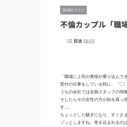
探偵社ブログ
不倫カップル「職
目次
[
表示
]
「職場に上司の奥様が乗り込んで
受付の仕事をしている時に、『〇
うちの会社では在籍スタッフの情
そしたらその女性の方が顔を真っ
す…。
ちょっとした騒ぎになり、すぐさ
ゾッとしますね。巻き込まれるの