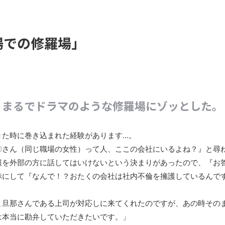
場での修羅場」
まるでドラマのような修羅場にゾッとした。
きた時に巻き込まれた経験があります…。
〇さん（同じ職場の女性）って人、ここの会社にいるよね？』と尋
報を外部の方に話してはいけないという決まりがあったので、『お
赤にして『なんで！？おたくの会社は社内不倫を擁護しているんで
ま旦那さんである上司が対応しに来てくれたのですが、あの時その
は本当に勘弁していただきたいです。」