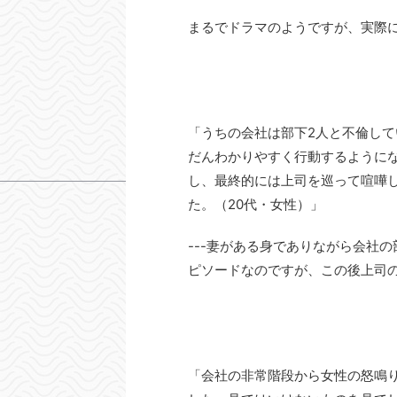
まるでドラマのようですが、実際
「うちの会社は部下2人と不倫し
だんわかりやすく行動するように
し、最終的には上司を巡って喧嘩
た。（20代・女性）」
---妻がある身でありながら会社
ピソードなのですが、この後上司
「会社の非常階段から女性の怒鳴