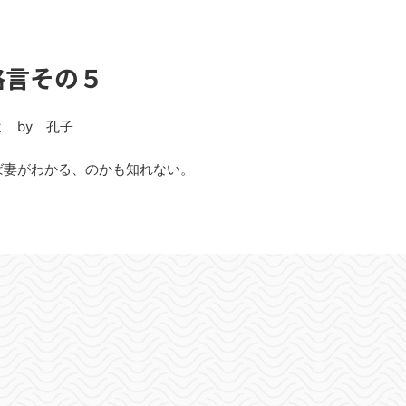
格言その５
 by 孔子
ば妻がわかる、のかも知れない。