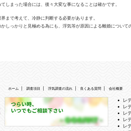
めてしまった場合には、後々大変な事になることは確かです。
限界まで考えて、冷静に判断する必要があります。
のかしっかりと見極める為にも、浮気等が原因による離婚について
ホーム
調査項目
浮気調査の流れ
良くある質問
会社概要
レ
つらい時、
レ
いつでもご相談下さい
レ
レ
レ