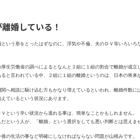
が離婚している！
婚という形をとったはずなのに、浮気や不倫、夫のＤＶ等いろいろ
の厚生労働省の調べによるとなんと２組に１組の割合で離婚が成立
あると言われている中、２組に１組の離婚というのは、日本の将来
機関へ相談に駆け込む方もかなり増えているといわれ、離婚件数に
抱えているという状況にあります。
ＤＶという辛い状況から逃れる事は、簡単なことかもしれません。
んだという人が、「離婚」という選択をしても悪い判断とは思えま
今後の生活の事など明確にしなければならない問題が山積みです。