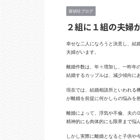
探偵社ブログ
２組に１組の夫婦
幸せな二人になろうと決意し、結
夫婦がいます。
離婚件数は、年々増加し、一昨年
結婚するカップルは、減少傾向に
現在では、結婚相談所といわれる
が離婚を前提に何かしらの悩みを
離婚によって、浮気や不倫、夫の
精神的にも肉体的にも限界まで悩
しかし実際に離婚となると子供や