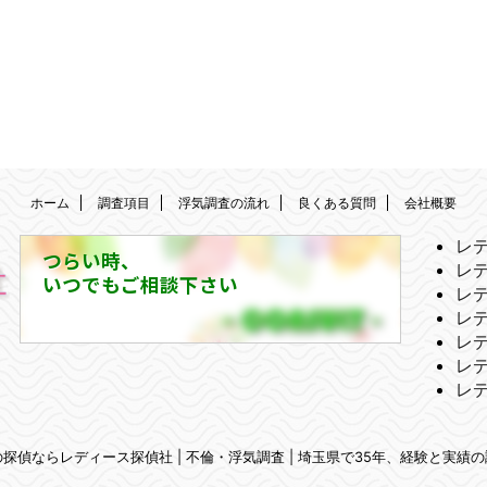
ホーム
調査項目
浮気調査の流れ
良くある質問
会社概要
レ
つらい時、
レ
いつでもご相談下さい
レ
レ
レ
レ
レ
市の探偵ならレディース探偵社 | 不倫・浮気調査 | 埼玉県で35年、経験と実